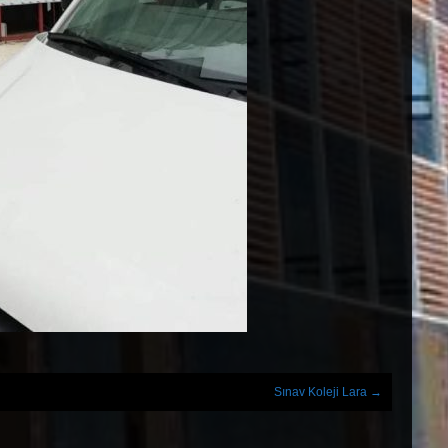
Sınav Koleji Lara
→