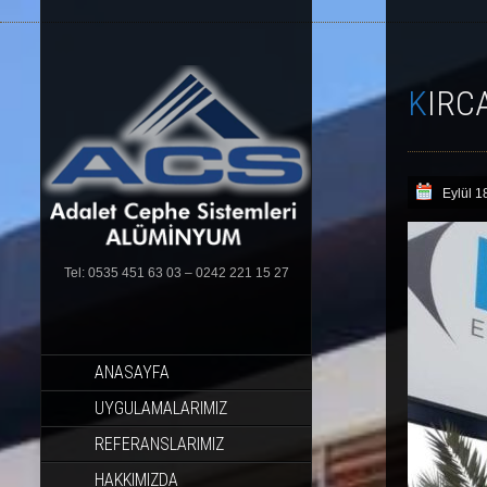
KIRC
Eylül 1
Tel: 0535 451 63 03 – 0242 221 15 27
SKIP
ANASAYFA
TO
CONTENT
UYGULAMALARIMIZ
REFERANSLARIMIZ
HAKKIMIZDA