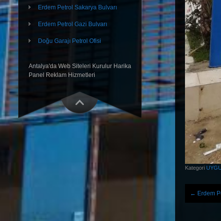
Erdem Petrol Sakarya Bulvarı
Erdem Petrol Gazi Bulvarı
Doğu Garajı Petrol Ofisi
Antalya'da Web Siteleri Kurulur Harika
Panel Reklam Hizmetleri
Kategori
UYGU
←
Erdem Pe
Post