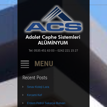
Tel: 0535 451 63 03 – 0242 221 15 27
MENU
SKIP
Recent Posts
TO
CONTENT
Sınav Koleji Lara
Kırcami Kef
Erdem Petrol Sakarya Bulvarı