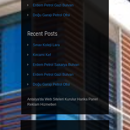
Erdem Petrol Gazi Bulvarı
Doğu Garajı Petrol Ofisi
Recent Posts
Sınav Koleji Lara
Kırcami Kef
Erdem Petrol Sakarya Bulvarı
Erdem Petrol Gazi Bulvarı
Doğu Garajı Petrol Ofisi
Antalya'da Web Siteleri Kurulur Harika Panel
Reklam Hizmetleri