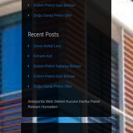
Erdem Petrol Gazi Bulvarı
Doğu Garajı Petrol Ofisi
Recent Posts
Sınav Koleji Lara
Kırcami Kef
Erdem Petrol Sakarya Bulvarı
Erdem Petrol Gazi Bulvarı
Doğu Garajı Petrol Ofisi
Antalya'da Web Siteleri Kurulur Harika Panel
Reklam Hizmetleri