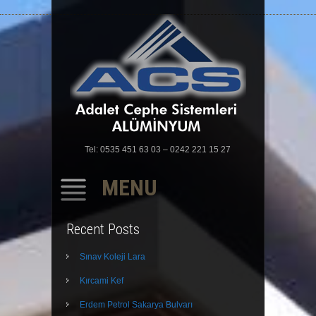
Tel: 0535 451 63 03 – 0242 221 15 27
MENU
SKIP
Recent Posts
TO
CONTENT
Sınav Koleji Lara
Kırcami Kef
Erdem Petrol Sakarya Bulvarı